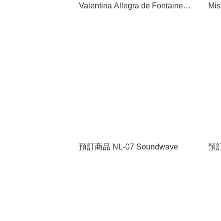
Valentina Allegra de Fontaine
Mis
and Marvel’s The Void
Thunderbolts
預訂商品 NL-07 Soundwave
預訂