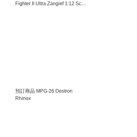
Fighter II Ultra Zangief 1:12 Scale
Figure
預訂商品 MPG-26 Destron
Rhinox