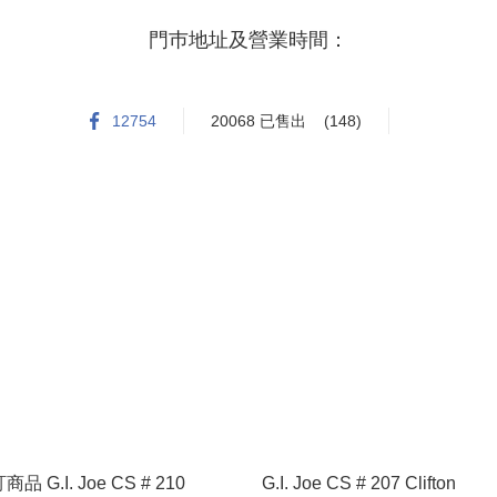
門巿地址及營業時間：

九龍油麻地現時點2樓261-262號舗

12754
20068 已售出
(148)
星期一至星期日

15:30 - 20:00

商品 G.I. Joe CS # 210
G.I. Joe CS # 207 Clifton