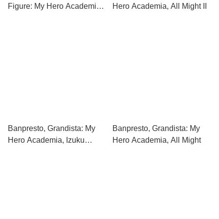
Figure: My Hero Academia,
Hero Academia, All Might II
Todoroki Shoto 我的英雄學
園 轟焦凍
Banpresto, Grandista: My
Banpresto, Grandista: My
Hero Academia, Izuku
Hero Academia, All Might
Midoriya 緑谷出久