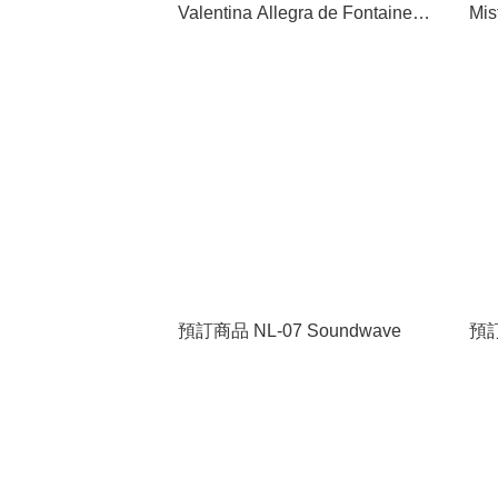
Valentina Allegra de Fontaine
Mis
and Marvel’s The Void
Thunderbolts
預訂商品 NL-07 Soundwave
預訂