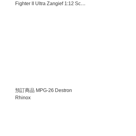
Fighter II Ultra Zangief 1:12 Scale
Figure
預訂商品 MPG-26 Destron
Rhinox