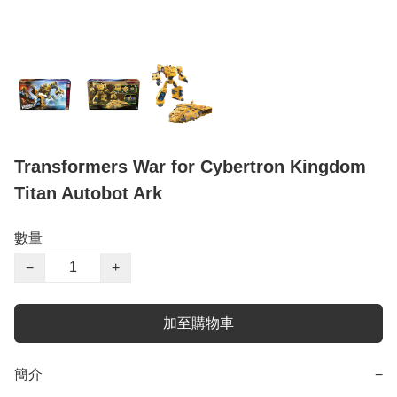
Transformers War for Cybertron Kingdom
Titan Autobot Ark
數量
−
+
加至購物車
簡介
−