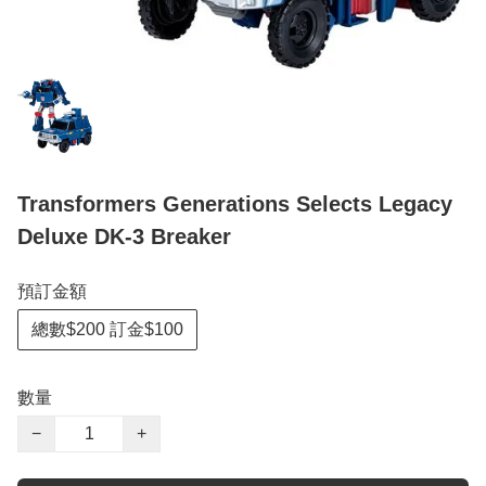
Transformers Generations Selects Legacy
Deluxe DK-3 Breaker
預訂金額
總數$200 訂金$100
數量
−
+