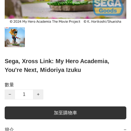
Sega, Xross Link: My Hero Academia,
You're Next, Midoriya Izuku
數量
−
+
加至購物車
簡介
−