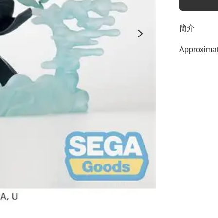
簡介
Approximat