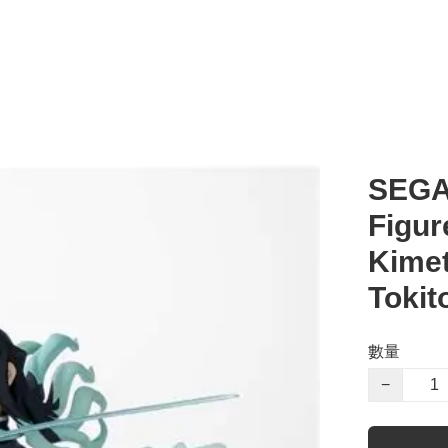
SEGA
Figur
Kimet
Tokit
數量
−