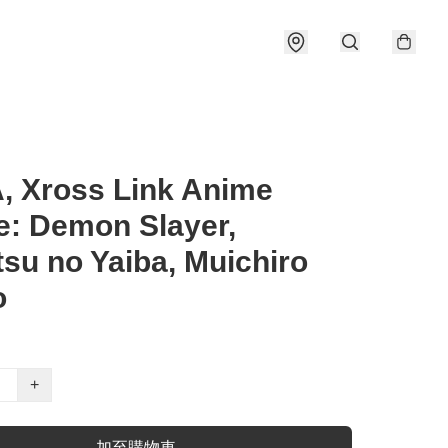
, Xross Link Anime
e: Demon Slayer,
su no Yaiba, Muichiro
o
+
加至購物車