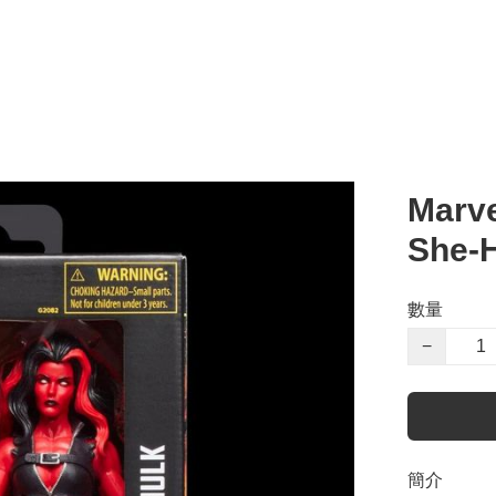
Marve
She-
數量
−
簡介