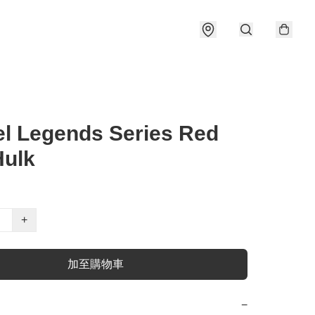
l Legends Series Red
Hulk
+
加至購物車
−