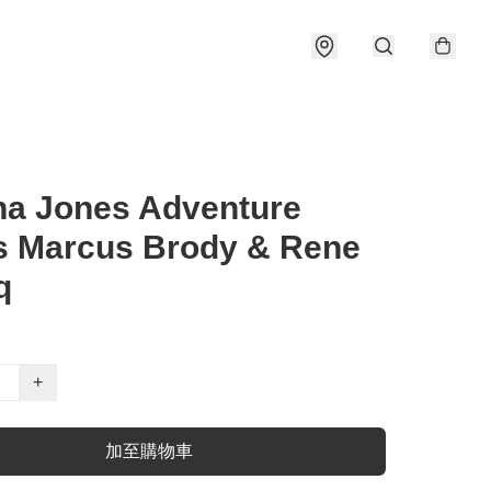
na Jones Adventure
s Marcus Brody & Rene
q
+
加至購物車