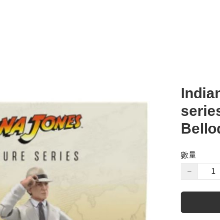
India
serie
Bello
數量
−