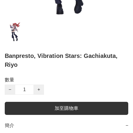
Banpresto, Vibration Stars: Gachiakuta,
Riyo
數量
−
+
加至購物車
簡介
−