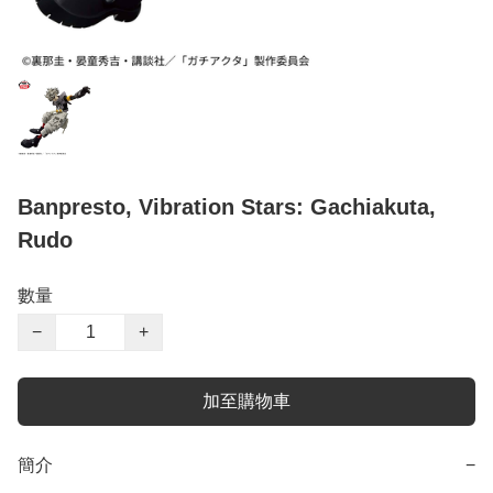
Banpresto, Vibration Stars: Gachiakuta,
Rudo
數量
−
+
加至購物車
簡介
−