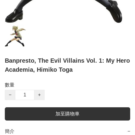
Banpresto, The Evil Villains Vol. 1: My Hero
Academia, Himiko Toga
數量
−
+
加至購物車
簡介
−