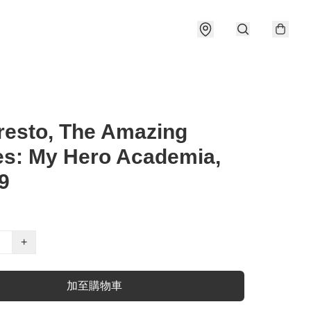
esto, The Amazing
s: My Hero Academia,
29
+
加至購物車