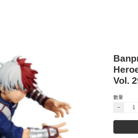
Banpr
Heroe
Vol. 
數量
−