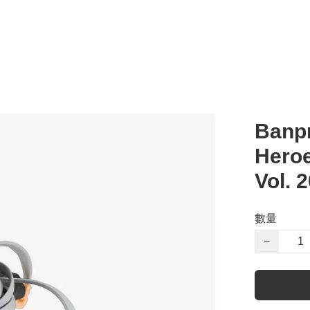
Banpr
Heroe
Vol.
數量
−