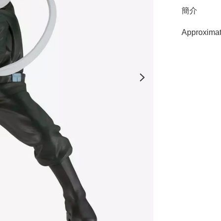
簡介
Approximat