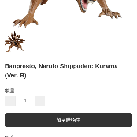
Banpresto, Naruto Shippuden: Kurama
(Ver. B)
數量
−
+
加至購物車