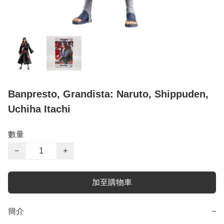
Banpresto, Grandista: Naruto, Shippuden,
Uchiha Itachi
數量
−
+
加至購物車
簡介
−