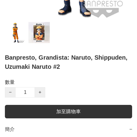
Banpresto, Grandista: Naruto, Shippuden,
Uzumaki Naruto #2
數量
−
+
加至購物車
簡介
−