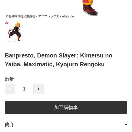
Banpresto, Demon Slayer: Kimetsu no
Yaiba, Maximatic, Kyojuro Rengoku
數量
−
+
加至購物車
簡介
−