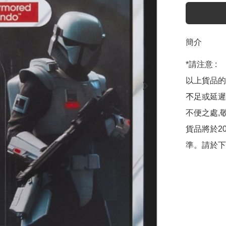
簡介
*請注意 :

以上貨品的
𣎴足或延
不便之處,敬
貨品將於2
準。請於下