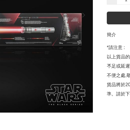
簡介
*請注意 :

以上貨品的
𣎴足或延
不便之處,敬
貨品將於2
準。請於下