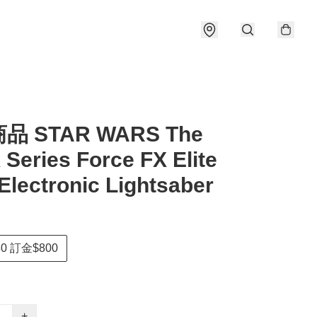
品 STAR WARS The
 Series Force FX Elite
Electronic Lightsaber
0 訂金$800
+