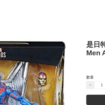
是日特價
Men 
數量
−